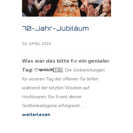
70-Jahr-Jubiläum
30. APRIL 2026
𝗪𝗮𝘀 𝘄𝗮𝗿 𝗱𝗮𝘀 𝗯𝗶𝘁𝘁𝗲 𝗳ü𝗿 𝗲𝗶𝗻 𝗴𝗲𝗻𝗶𝗮𝗹𝗲𝗿
𝗧𝗮𝗴! 🥹❤️🚌🚛7️⃣0️⃣ Die Vorbereitungen
für unseren Tag der offenen Tür liefen
während der letzten Wochen auf
Hochtouren. Ein Event dieser
Größenkategorie erfolgreich ...
weiterlesen