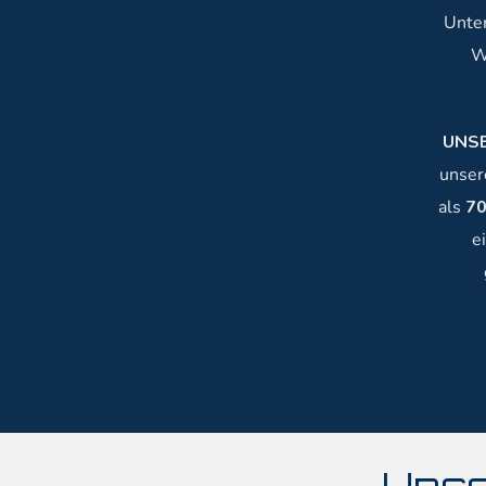
Unter
W
UNSE
unsere
als
70
e