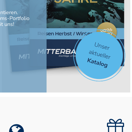
tieren.
ums-Portfolio
t uns!
GUTSCHE
SE ANFRAGEN
KAUFE
ern Sie durch unser
Sie suchen ein passende