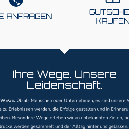
ot. Haben Sie Ihr Reiseziel
für Ihre Liebsten? Mit
 so können Sie direkt über
GUTSCHE
SE ANFRAGEN
Reisegutscheinen sche
sedetails einen Platz in
KAUFE
unvergessliche Mome
erem Bus anfragen.
besondere Wege
Ihre Wege. Unsere
Leidenschaft.
 WEGE.
Ob als Menschen oder Unternehmen, es sind unsere 
e zu Erlebnissen werden, die Erfolge gestalten und in Erinner
eiben. Besondere Wege erleben wir an unbekannten Zielen, n
drücke werden gesammelt und der Alltag hinter uns gelassen.