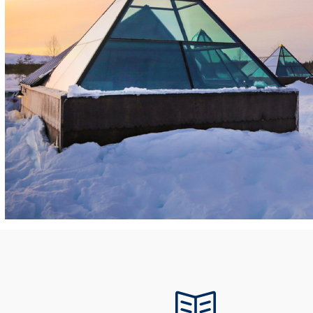
IN
KATALOG SICHERN
N
Zeit für neue Wege? Lassen Sie sich
s Geschenk