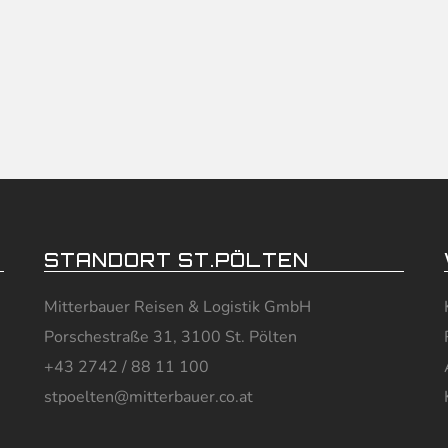
STANDORT ST.PÖLTEN
Mitterbauer Reisen & Logistik GmbH
Porschestraße 31, 3100 St. Pölten
+43 2742 / 88 11 100
stpoelten@mitterbauer.co.at