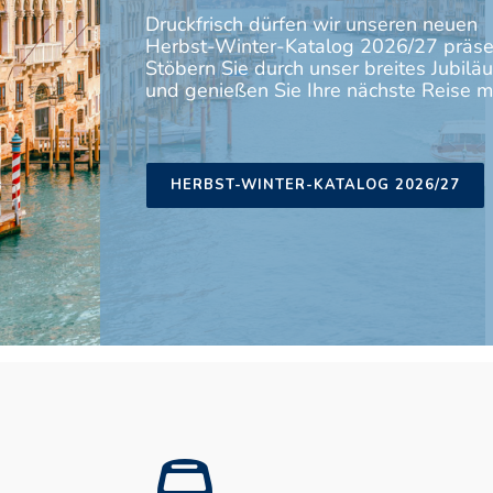
Druckfrisch dürfen wir unseren neuen
Herbst-Winter-Katalog 2026/27 präsen
Stöbern Sie durch unser breites Jubilä
und genießen Sie Ihre nächste Reise mi
HERBST-WINTER-KATALOG 2026/27
BUS CHARTERN
REI
Sie planen eine Fahrt mit einer
Stöb