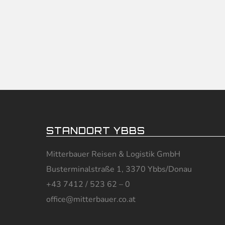
DOWNLOAD (PDF)
ONLINE ansehen
STANDORT YBBS
Mitterbauer Reisen & Logistik GmbH
Busterminalstraße 1, 3370 Ybbs/Donau
+43 7412 / 523 62 – 0
office@mitterbauer.co.at