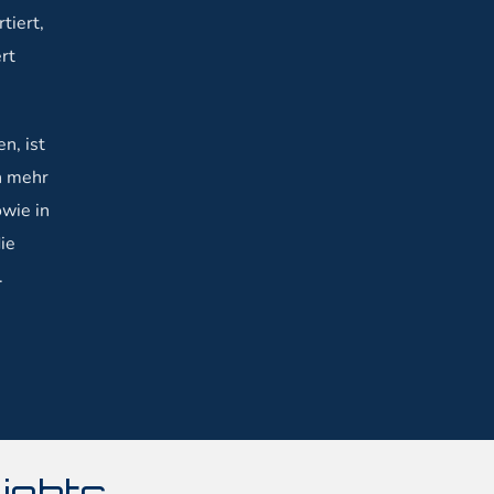
tiert,
rt
n, ist
in mehr
wie in
ie
.