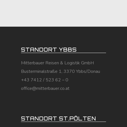
STANDORT YBBS
Mitterbauer Reisen & Logistik GmbH
Busterminalstraße 1, 3370 Ybbs/Donau
+43 7412 / 523 62 – 0
office@mitterbauer.co.at
STANDORT ST.PÖLTEN