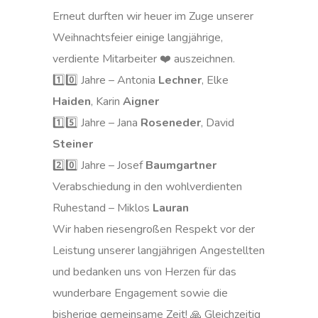
Erneut durften wir heuer im Zuge unserer
Weihnachtsfeier einige langjährige,
verdiente Mitarbeiter ❤️ auszeichnen.
1️⃣0️⃣
Jahre – Antonia
Lechner
, Elke
Haiden
, Karin
Aigner
1️⃣5️⃣
Jahre – Jana
Roseneder
, David
Steiner
2️⃣0️⃣
Jahre – Josef
Baumgartner
Verabschiedung in den wohlverdienten
Ruhestand
– Miklos
Lauran
Wir haben riesengroßen Respekt vor der
Leistung unserer langjährigen Angestellten
und bedanken uns von Herzen für das
wunderbare Engagement sowie die
bisherige gemeinsame Zeit! 🙏 Gleichzeitig