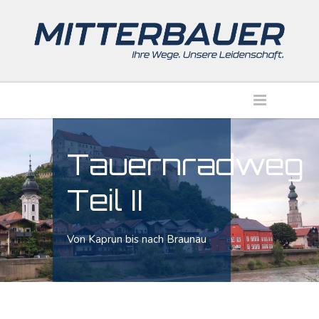
Tauernradweg
Teil II
Von Kaprun bis nach Braunau