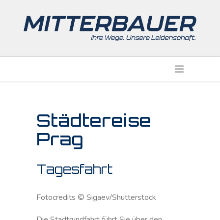
Städtereise
Prag
Tagesfahrt
Fotocredits © Sigaev/Shutterstock
Die Stadtrundfahrt führt Sie über den