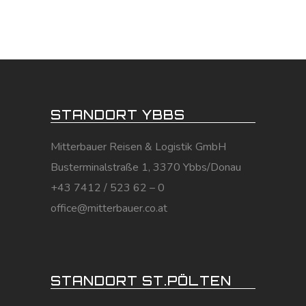
STANDORT YBBS
Mitterbauer Reisen & Logistik GmbH
Busterminalstraße 1, 3370 Ybbs/Donau
+43 7412 / 523 62 – 0
office@mitterbauer.co.at
STANDORT ST.PÖLTEN