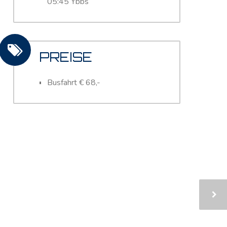
05:45 Ybbs
PREISE
Busfahrt € 68,-