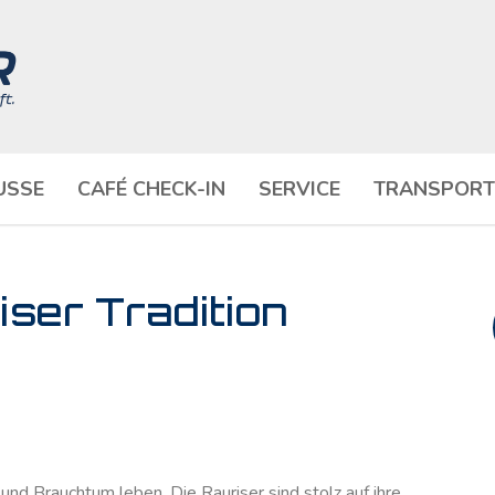
USSE
CAFÉ CHECK-IN
SERVICE
TRANSPORT
iser Tradition
nd Brauchtum leben. Die Rauriser sind stolz auf ihre