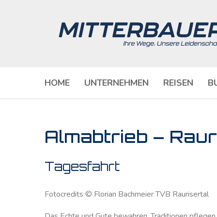
HOME
UNTERNEHMEN
REISEN
B
Almabtrieb – Raur
Tagesfahrt
Fotocredits © Florian Bachmeier TVB Raurisertal
Das Echte und Gute bewahren. Traditionen pflegen u