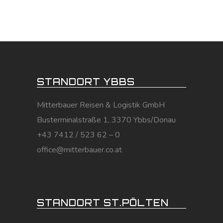
STANDORT YBBS
Mitterbauer Reisen & Logistik GmbH
Busterminalstraße 1, 3370 Ybbs/Donau
+43 7412 / 523 62 – 0
office@mitterbauer.co.at
STANDORT ST.PÖLTEN