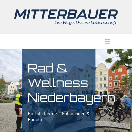
Rad &
Wellness
Niederbayern
Rottal Therme – Entspannen &
Radeln