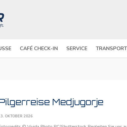
USSE
CAFÉ CHECK-IN
SERVICE
TRANSPORT
Pilgerreise Medjugorje
13. OKTOBER 2026
Fotocredits © Vivida Photo PC/Shutterstock Begleiten Sie uns a