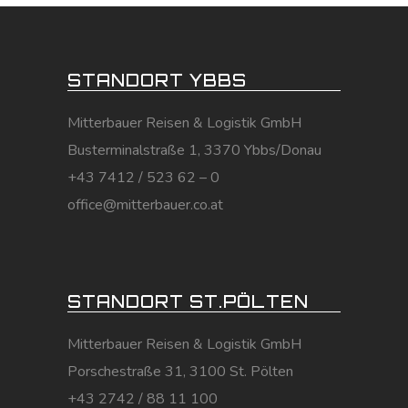
STANDORT YBBS
Mitterbauer Reisen & Logistik GmbH
Busterminalstraße 1, 3370 Ybbs/Donau
+43 7412 / 523 62 – 0
office@mitterbauer.co.at
STANDORT ST.PÖLTEN
Mitterbauer Reisen & Logistik GmbH
Porschestraße 31, 3100 St. Pölten
+43 2742 / 88 11 100