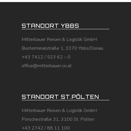
STANDORT YBBS
Mitterbauer Reisen & Logistik GmbH
Busterminalstraße 1, 3370 Ybbs/Donau
+43 7412 / 523 62 – 0
office@mitterbauer.co.at
STANDORT ST.PÖLTEN
Mitterbauer Reisen & Logistik GmbH
Porschestraße 31, 3100 St. Pölten
+43 2742 / 88 11 100