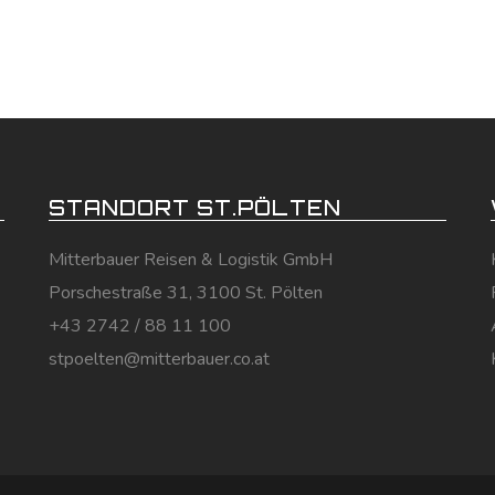
STANDORT ST.PÖLTEN
Mitterbauer Reisen & Logistik GmbH
Porschestraße 31, 3100 St. Pölten
+43 2742 / 88 11 100
stpoelten@mitterbauer.co.at