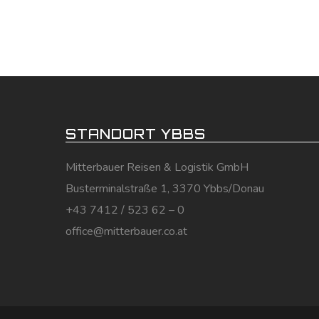
STANDORT YBBS
Mitterbauer Reisen & Logistik GmbH
Busterminalstraße 1, 3370 Ybbs/Donau
+43 7412 / 523 62 – 0
office@mitterbauer.co.at