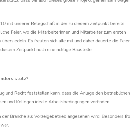
 unterstützt, dass wir auch dieses große Projekt gemeinsam wage
10 mit unserer Belegschaft in der zu diesem Zeitpunkt bereits
liche Feier, wo die Mitarbeiterinnen und Mitarbeiter zum ersten
u übersiedeln. Es freuten sich alle mit und daher dauerte die Feier
iesem Zeitpunkt noch eine richtige Baustelle.
onders stolz?
Fug und Recht feststellen kann, dass die Anlage den betrieblichen
innen und Kollegen ideale Arbeitsbedingungen vorfinden.
 in der Branche als Vorzeigebetrieb angesehen wird. Besonders fr
 war.