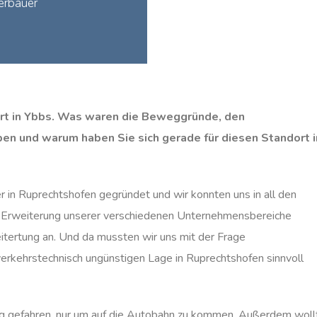
erbauer
ort in Ybbs. Was waren die Beweggründe, den
en und warum haben Sie sich gerade für diesen Standort i
n Ruprechtshofen gegründet und wir konnten uns in all den
ge Erweiterung unserer verschiedenen Unternehmensbereiche
itertung an. Und da mussten wir uns mit der Frage
verkehrstechnisch ungünstigen Lage in Ruprechtshofen sinnvoll
ig gefahren, nur um auf die Autobahn zu kommen. Außerdem woll