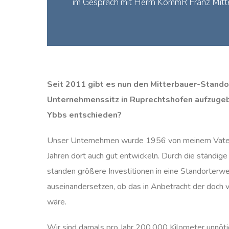
im Gespräch mit Herrn KommR Franz Mitt
Seit 2011 gibt es nun den Mitterbauer-Stand
Unternehmenssitz in Ruprechtshofen aufzugeb
Ybbs entschieden?
Unser Unternehmen wurde 1956 von meinem Vater i
Jahren dort auch gut entwickeln. Durch die ständi
standen größere Investitionen in eine Standorterwe
auseinandersetzen, ob das in Anbetracht der doch 
wäre.
Wir sind damals pro Jahr 200.000 Kilometer unnöt