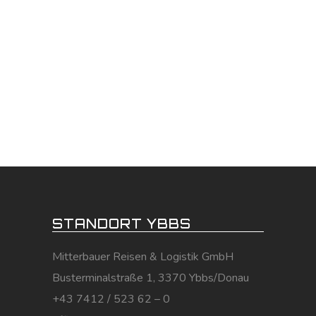
STANDORT YBBS
Mitterbauer Reisen & Logistik GmbH
Busterminalstraße 1, 3370 Ybbs/Donau
+43 7412 / 523 62 – 0