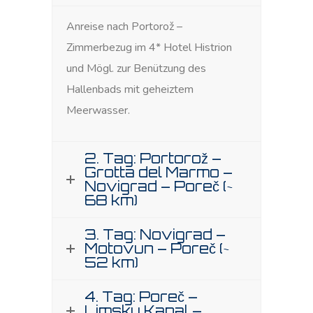
Anreise nach Portorož –
Zimmerbezug im 4* Hotel Histrion
und Mögl. zur Benützung des
Hallenbads mit geheiztem
Meerwasser.
2. Tag: Portorož –
Grotta del Marmo –
Novigrad – Poreč (~
68 km)
3. Tag: Novigrad –
Motovun – Poreč (~
52 km)
4. Tag: Poreč –
Limsky Kanal –