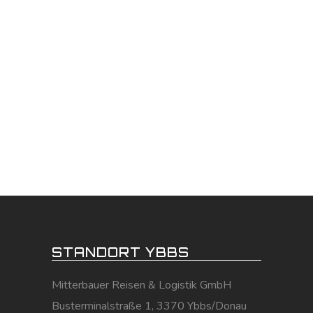
STANDORT YBBS
Mitterbauer Reisen & Logistik GmbH
Busterminalstraße 1, 3370 Ybbs/Donau