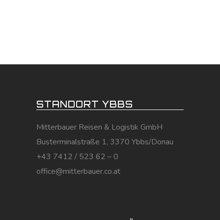
STANDORT YBBS
Mitterbauer Reisen & Logistik GmbH
Busterminalstraße 1, 3370 Ybbs/Donau
+43 7412 / 523 62 – 0
office@mitterbauer.co.at