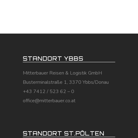
STANDORT YBBS
Mitterbauer Reisen & Logistik GmbH
Busterminalstraße 1, 3370 Ybbs/Donau
+43 7412 / 523 62 – 0
office@mitterbauer.co.at
STANDORT ST.PÖLTEN