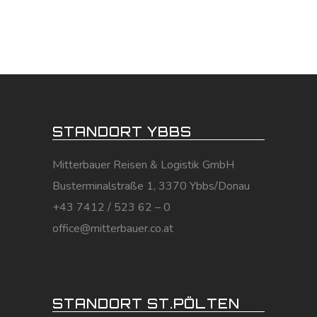
STANDORT YBBS
Mitterbauer Reisen & Logistik GmbH
Busterminalstraße 1, 3370 Ybbs/Donau
+43 7412 / 523 62 – 0
office@mitterbauer.co.at
STANDORT ST.PÖLTEN