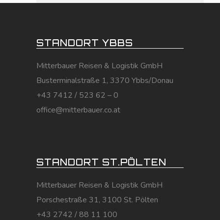
STANDORT YBBS
Mitterbauer Reisen & Logistik GmbH
Busterminalstraße 1, 3370 Ybbs/Donau
+43 7412 / 523 62 – 0
office@mitterbauer.co.at
STANDORT ST.PÖLTEN
Mitterbauer Reisen & Logistik GmbH
Porschestraße 31, 3100 St. Pölten
+43 2742 / 88 11 100