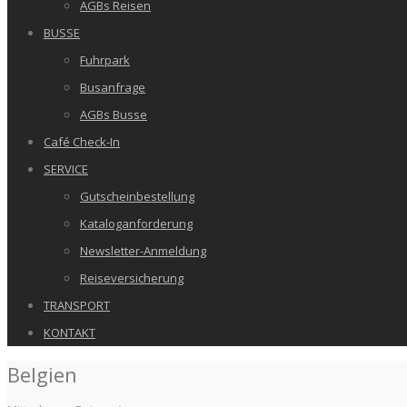
AGBs Reisen
BUSSE
Fuhrpark
Busanfrage
AGBs Busse
Café Check-In
SERVICE
Gutscheinbestellung
Kataloganforderung
Newsletter-Anmeldung
Reiseversicherung
TRANSPORT
KONTAKT
Belgien