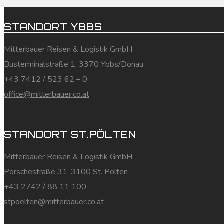
STANDORT YBBS
Mitterbauer Reisen & Logistik GmbH
Busterminalstraße 1, 3370 Ybbs/Donau
+43 7412 / 523 62 – 0
office@mitterbauer.co.at
STANDORT ST.PÖLTEN
Mitterbauer Reisen & Logistik GmbH
Porschestraße 31, 3100 St. Pölten
+43 2742 / 88 11 100
stpoelten@mitterbauer.co.at