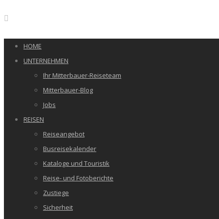
HOME
UNTERNEHMEN
Ihr Mitterbauer-Reiseteam
Mitterbauer-Blog
Jobs
REISEN
Reiseangebot
Busreisekalender
Kataloge und Touristik
Reise- und Fotoberichte
Zustiege
Sicherheit