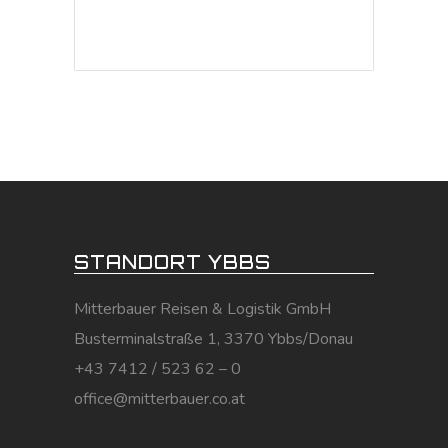
STANDORT YBBS
Mitterbauer Reisen & Logistik GmbH
Busterminalstraße 1, 3370 Ybbs/Donau
+43 7412 / 523 62 – 0
office@mitterbauer.co.at